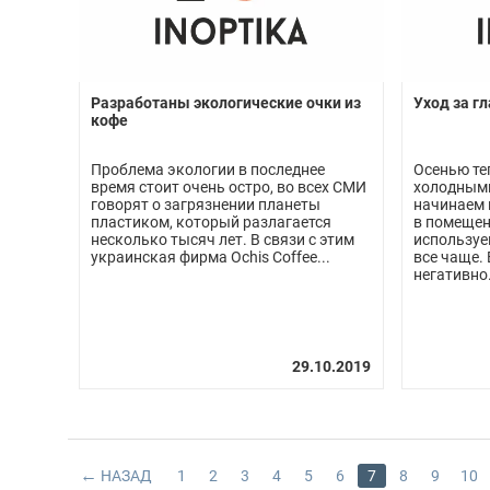
Разработаны экологические очки из
Уход за г
кофе
Проблема экологии в последнее
Осенью те
время стоит очень остро, во всех СМИ
холодным
говорят о загрязнении планеты
начинаем 
пластиком, который разлагается
в помещени
несколько тысяч лет. В связи с этим
используе
украинская фирма Ochis Coffee...
все чаще.
негативно.
НАЗАД
1
2
3
4
5
6
7
8
9
10