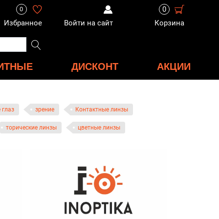
0
0
Избранное
Войти на сайт
Корзина
ИТНЫЕ
ДИСКОНТ
АКЦИИ
 глаз
зрение
Контактные линзы
торические линзы
цветные линзы