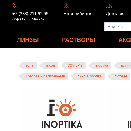
+7 (383) 211-92-95
Новосибирск
Доставка
Обратный звонок
ЛИНЗЫ
РАСТВОРЫ
АКС
adria
alcon
COVID-19
inoptika
астиг
Красота и развлечения
линзы inoptika
лютеин