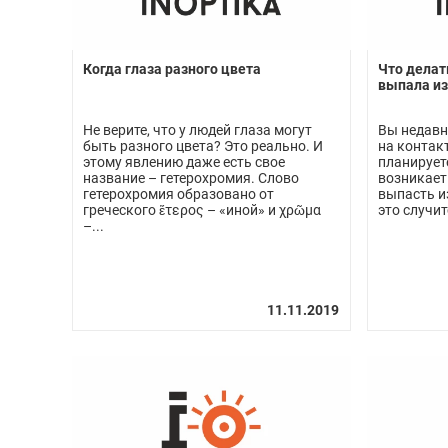
Когда глаза разного цвета
Что делат
выпала из
Не верите, что у людей глаза могут
Вы недавн
быть разного цвета? Это реально. И
на контак
этому явлению даже есть свое
планируете
название – гетерохромия. Слово
возникает
гетерохромия образовано от
выпасть из
греческого ἕτερος – «иной» и χρῶμα
это случит
–...