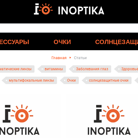
ЕССУАРЫ
ОЧКИ
СОЛНЦЕЗАЩ
Главная
Статьи
матические линзы
витамины
Заболевания глаз
Здоровье
мультифокальные линзы
Очки
солнцезащитные очки