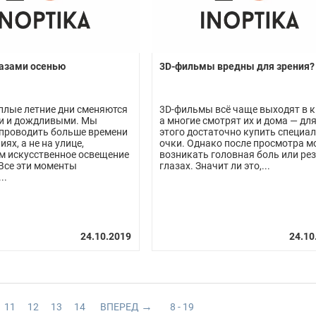
лазами осенью
3D-фильмы вредны для зрения?
плые летние дни сменяются
3D-фильмы всё чаще выходят в к
и и дождливыми. Мы
а многие смотрят их и дома — дл
проводить больше времени
этого достаточно купить специа
ях, а не на улице,
очки. Однако после просмотра м
м искусственное освещение
возникать головная боль или рез
 Все эти моменты
глазах. Значит ли это,...
..
11
12
13
14
ВПЕРЕД
8 - 19