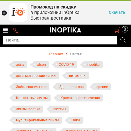
Промокод на скидку
в приложении InOptika
Скачать
Быстрая доставка
0
Главная
Статьи
adria
alcon
COVID-19
inoptika
астигматические линзы
витамины
Заболевания глаз
Здоровье глаз
зрение
Контактные линзы
Красота и развлечения
линзы inoptika
лютеин
мультифокальные линзы
Очки