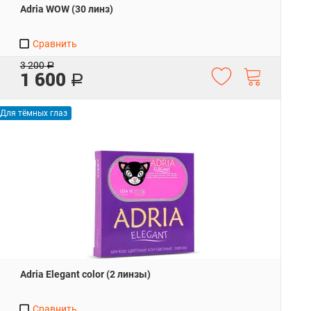
Adria WOW (30 линз)
Сравнить
3 200
Р
1 600
Р
Для тёмных глаз
Adria Elegant color (2 линзы)
Сравнить