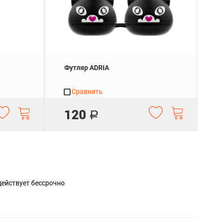
Футляр ADRIA
Сравнить
120
Р
действует
бессрочно