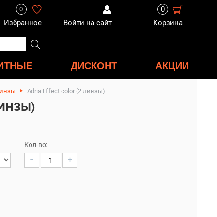
0
0
Избранное
Войти на сайт
Корзина
ИТНЫЕ
ДИСКОНТ
АКЦИИ
линзы
Adria Effect color (2 линзы)
ЛИНЗЫ)
Кол-во:
−
+