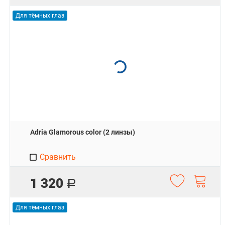
Для тёмных глаз
Adria Glamorous color (2 линзы)
Сравнить
1 320
Р
Для тёмных глаз