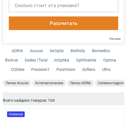
Рассчитать
Реклама
ADRIA
Acuvue
AirOptix
Biofinity
Biomedics
Biotrue
Dailies /Total
InOptika
Ophthalmix
Optima
O2kSee
Precision1
PureVision
Soflens
Ultra
Линзы Acuvue
Астигматические
Линзы ADRIA
Силикон-гидроге
Всего найдено товаров: 104
Новинка