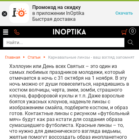
Промокод на скидку
в приложении InOptika
Скачать
Быстрая доставка
0
Главная
Статьи
Карнавальные линзы - ваш взгляд запомнят
Хэллоуин или День всех Святых – это один из
самых любимых праздников молодежи, который
отмечается в ночь с 31 октября на 1 ноября. В эту
ночь можно от души повеселиться, нарядившись в
костюм волчицы, черта, змеи, зомби, страшного
клоуна, фарфоровой куклы и т.п. Даже взрослые
боятся ужасных клоунов, наденьте линзы с
изображением смайла, подберите костюм, и образ
готов. Контактные линзы с рисунком «футбольный
мяч» будут как раз кстати для создания образа
сумасшедшего футболиста. Красные линзы – то,
что нужно для демонического взгляда ведьмы,
желтые помогут воссоздать образ инопланетного