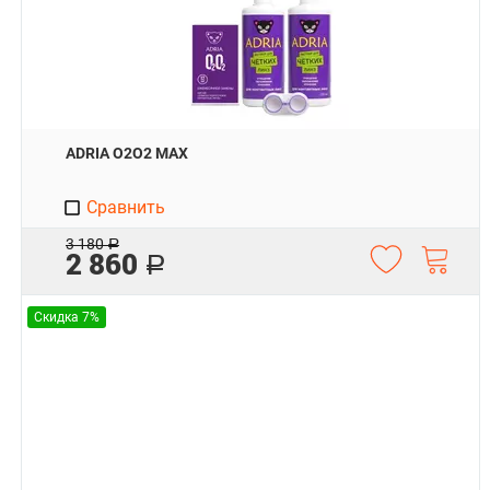
ADRIA O2O2 MAX
Сравнить
3 180
Р
2 860
Р
Скидка 7%