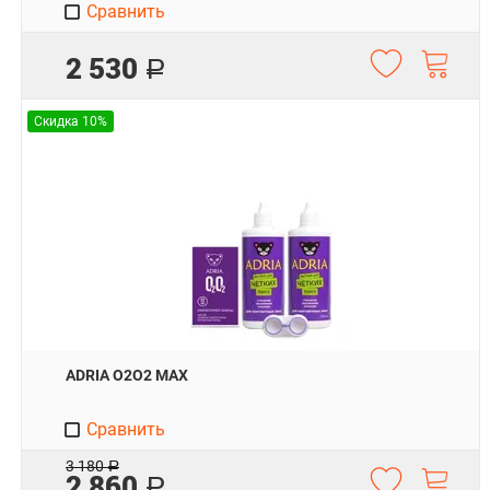
Сравнить
2 530
Р
Скидка 10%
ADRIA O2O2 MAX
Сравнить
3 180
Р
2 860
Р