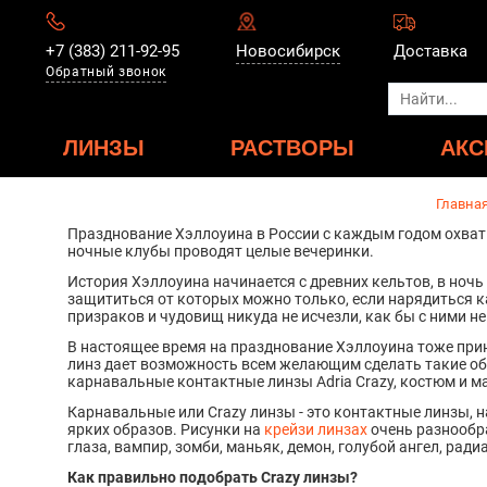
+7 (383) 211-92-95
Новосибирск
Доставка
Обратный звонок
ЛИНЗЫ
РАСТВОРЫ
АКС
Главна
Празднование Хэллоуина в России с каждым годом охваты
ночные клубы проводят целые вечеринки.
История Хэллоуина начинается с древних кельтов, в ночь
защититься от которых можно только, если нарядиться к
призраков и чудовищ никуда не исчезли, как бы с ними н
В настоящее время на празднование Хэллоуина тоже прин
линз дает возможность всем желающим сделать такие об
карнавальные контактные линзы Adria Crazy, костюм и м
Карнавальные или Crazy линзы - это контактные линзы, 
ярких образов. Рисунки на
крейзи линзах
очень разнообра
глаза, вампир, зомби, маньяк, демон, голубой ангел, рад
Как правильно подобрать Crazy линзы?