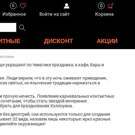
0
0
Избранное
Войти на сайт
Корзина
ИТНЫЕ
ДИСКОНТ
АКЦИИ
линзами
е украшают по тематике праздника, а кафе, бары и
ая. Люди верили, что в эту ночь оживают приведения,
всех святых, но языческие традиции наряжаться в
л и прочую нечисть. Появление карнавальных контактных
очетание, чтобы стать звездой вечеринки:
ыбрать для празднования Хэллоуина.
 без диоптрий, они используются только для создания
ывает 32 вида, назовем лишь некоторые: ярко красные
 удивляйте окружающих!