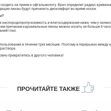
 сходить на прием к офтальмологу. Врач определит радиус кривизн
дящие линзы будут причинять дискомфорт во время носки.
ы?
х кислородопропускаемость и влагосодержание ниже, чем у силико
этим причинам карнавальные линзы можно носить не больше 4 час
аний глаз.
пользования в течение трех месяцев. Поэтому в перерывах между 
раствора.
овно превратитесь в другого человека!
ПРОЧИТАЙТЕ ТАКЖЕ