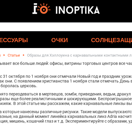
ЕССУАРЫ
ОЧКИ
СОЛНЦЕЗАЩ
я
Статьи
Образы для Хэллоуина с карнавальными контактными 
вает все больше людей: офисы, витрины торговых центров все чащ
 с 31 октября по 1 ноября они отмечали Новый год и праздник урож
ак они. С появлением христианства 1 ноября стали отмечать День 
е боролась церковь.
ято переодеваться в мертвецов, зомби, приведения, ведьм, драку
разы еще более реалистичными и шокирующими. Беспроигрышное с
акияж. В этой статье мы расскажем, какие карнавальные линзы в
на которые нанесены различные рисунки. Такие модели выпускаются
зные, на данный момент линейка карнавальных линз Adria насчит
иация, мишень, кошачий глаз и т.д. Экспериментируйте с образами,