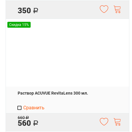
350
Р
Скидка 15%
Раствор ACUVUE RevitaLens 300 мл.
Сравнить
660
Р
560
Р