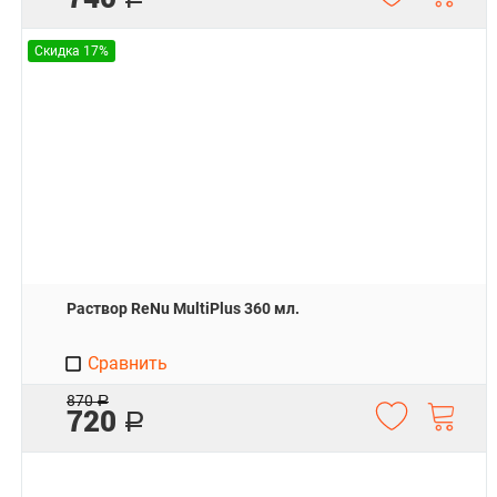
Скидка 17%
Раствор ReNu MultiPlus 360 мл.
Сравнить
870
Р
720
Р