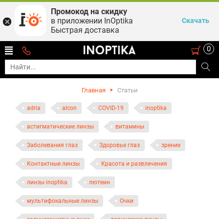
Промокод на скидку
в приложении InOptika
Скачать
Быстрая доставка
0
Главная
Статьи
adria
alcon
COVID-19
inoptika
астигматические линзы
витамины
Заболевания глаз
Здоровье глаз
зрение
Контактные линзы
Красота и развлечения
линзы inoptika
лютеин
мультифокальные линзы
Очки