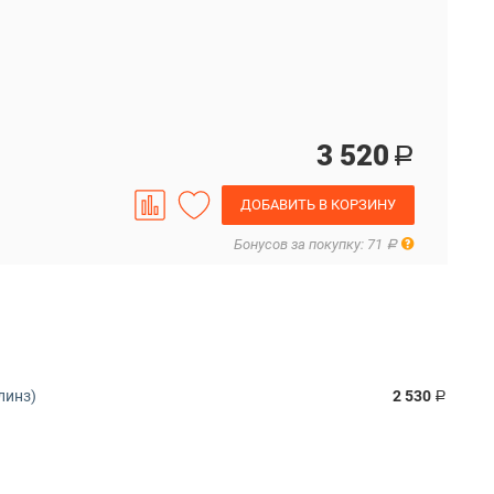
3 520
Р
ДОБАВИТЬ В КОРЗИНУ
Правила
Бонусов за покупку: 71
Р
линз)
2 530
Р