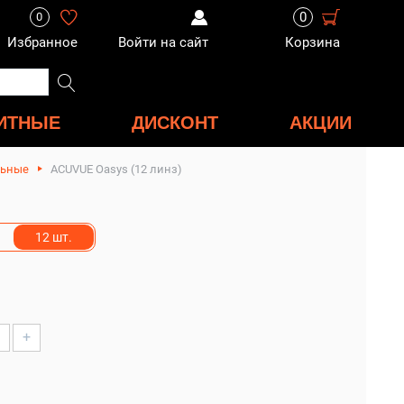
0
0
Избранное
Войти на сайт
Корзина
ИТНЫЕ
ДИСКОНТ
АКЦИИ
льные
ACUVUE Oasys (12 линз)
12 шт.
+