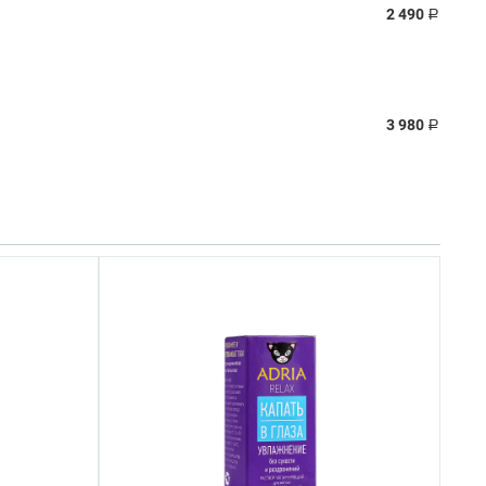
2 490
Р
3 980
Р