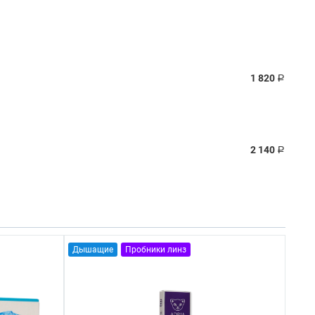
1 820
Р
2 140
Р
Дышащие
Пробники линз