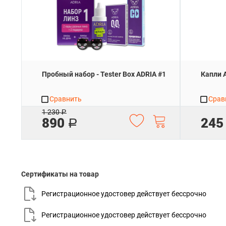
Пробный набор - Tester Box ADRIA #1
Капли A
Сравнить
Срав
1 230
Р
890
245
Р
Сертификаты на товар
Регистрационное удостовер действует
бессрочно
Регистрационное удостовер действует
бессрочно