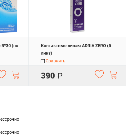
о №30 (по
Контактные линзы ADRIA ZERO (5
линз)
Сравнить
390
Р
бессрочно
бессрочно