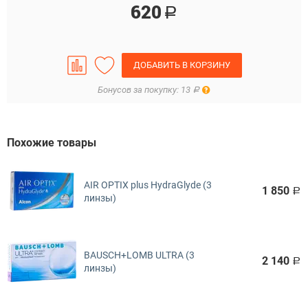
620
Р
ДОБАВИТЬ В КОРЗИНУ
Правила
Бонусов за покупку: 13
Р
Похожие товары
AIR OPTIX plus HydraGlyde (3
1 850
Р
линзы)
BAUSCH+LOMB ULTRA (3
2 140
Р
линзы)