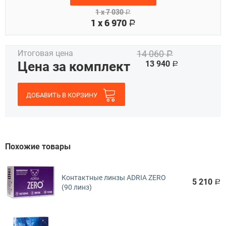
1 x
7 030
Р
1 x
6 970
Р
Итоговая цена
14 060
Р
Цена за комплект
13 940
Р
ДОБАВИТЬ В КОРЗИНУ
Похожие товары
Контактные линзы ADRIA ZERO
5 210
Р
(90 линз)