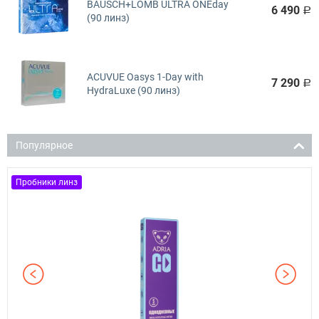
BAUSCH+LOMB ULTRA ONEday
6 490
Р
(90 линз)
ACUVUE Oasys 1-Day with
7 290
Р
HydraLuxe (90 линз)
Популярное
Пробники линз