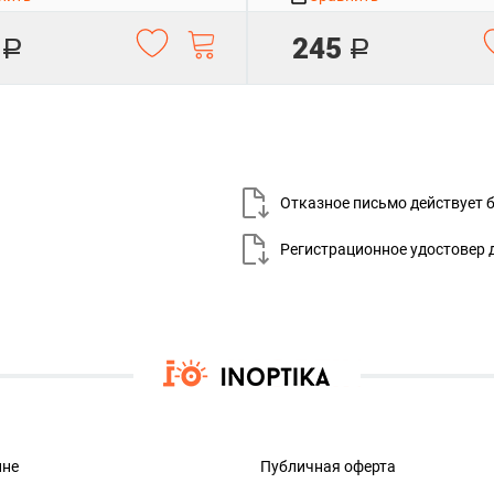
245
Р
Р
Отказное письмо действует
Регистрационное удостовер 
ине
Публичная оферта