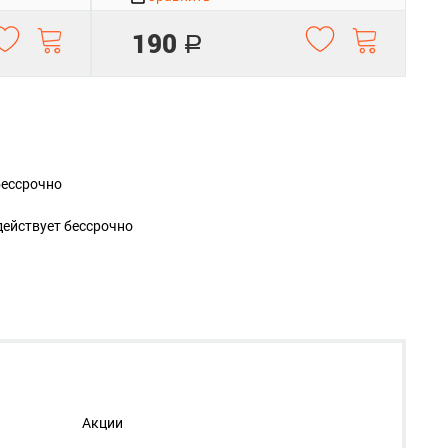
190
Р
бессрочно
действует
бессрочно
Акции