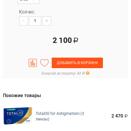
Кол-во:
−
+
2 100
Р
ДОБАВИТЬ В КОРЗИНУ
Правила
Бонусов за покупку: 42
Р
Похожие товары
Total30 for Astigmatism (3
2 470
Р
линзы)