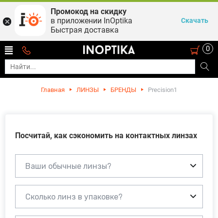
Промокод на скидку
в приложении InOptika
Скачать
Быстрая доставка
0
Главная
ЛИНЗЫ
БРЕНДЫ
Precision1
Посчитай, как сэкономить на контактных линзах
Ваши обычные линзы?
Сколько линз в упаковке?