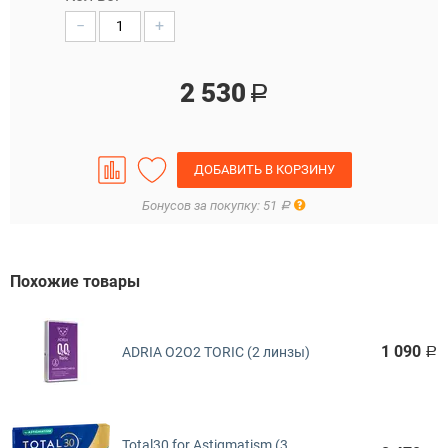
−
+
2 530
Р
ДОБАВИТЬ В КОРЗИНУ
Правила
Бонусов за покупку: 51
Р
Похожие товары
1 090
ADRIA O2O2 TORIC (2 линзы)
Р
Total30 for Astigmatism (3