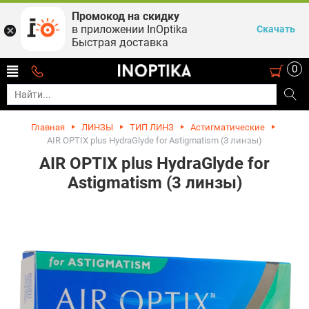
Промокод на скидку
в приложении InOptika
Скачать
Быстрая доставка
0
Главная
ЛИНЗЫ
ТИП ЛИНЗ
Астигматические
AIR OPTIX plus HydraGlyde for Astigmatism (3 линзы)
AIR OPTIX plus HydraGlyde for
Astigmatism (3 линзы)