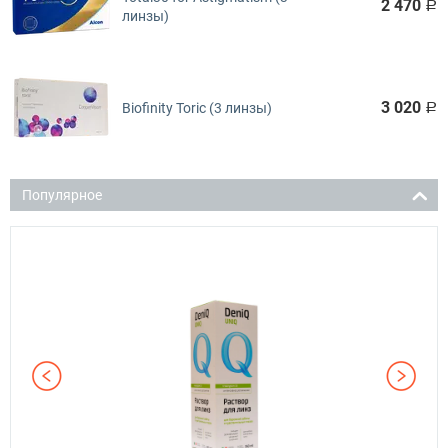
2 470
Р
линзы)
3 020
Biofinity Toric (3 линзы)
Р
Популярное