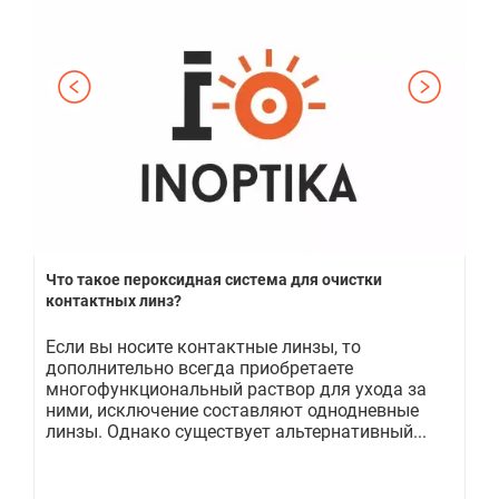
ь
Что такое пероксидная система для очистки
Ко
контактных линз?
 и
Если вы носите контактные линзы, то
От
дополнительно всегда приобретаете
От
й
многофункциональный раствор для ухода за
Эт
о
ними, исключение составляют однодневные
вн
линзы. Однако существует альтернативный...
ро