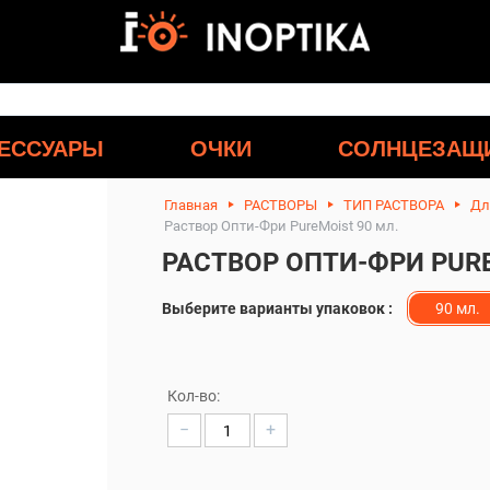
ЕССУАРЫ
ОЧКИ
СОЛНЦЕЗАЩ
Главная
РАСТВОРЫ
ТИП РАСТВОРА
Дл
Раствор Опти-Фри PureMoist 90 мл.
РАСТВОР ОПТИ-ФРИ PURE
Выберите варианты упаковок :
90 мл.
Кол-во:
−
+