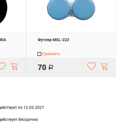
RIA
Футляр MSL-222
Сравнить
70
Р
действует по
12.03.2027
действует
бессрочно