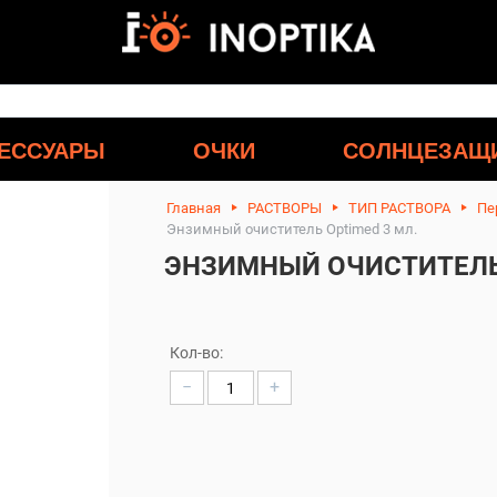
ЕССУАРЫ
ОЧКИ
СОЛНЦЕЗАЩ
Главная
РАСТВОРЫ
ТИП РАСТВОРА
Пе
Энзимный очиститель Optimed 3 мл.
ЭНЗИМНЫЙ ОЧИСТИТЕЛЬ 
Кол-во:
−
+