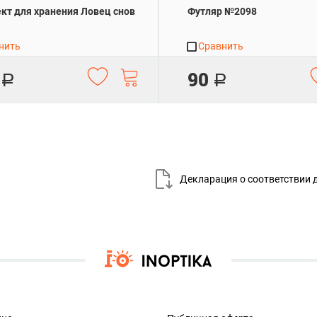
кт для хранения Ловец снов
Футляр №2098
нить
Сравнить
90
Р
Р
Декларация о соответствии 