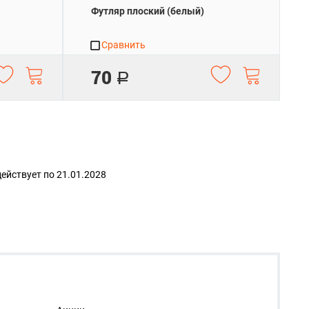
Футляр плоский (белый)
Сравнить
70
Р
действует по
21.01.2028