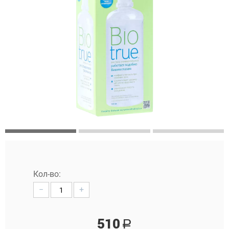
Кол-во:
−
+
510
Р