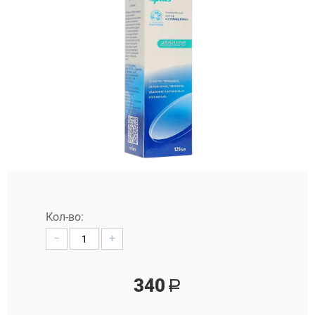
Кол-во:
−
+
340
Р