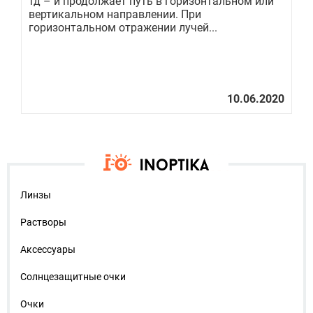
тд – и продолжает путь в горизонтальном или
со
 о
вертикальном направлении. При
со
горизонтальном отражении лучей...
уд
Линзы
Растворы
Аксессуары
Солнцезащитные очки
Очки