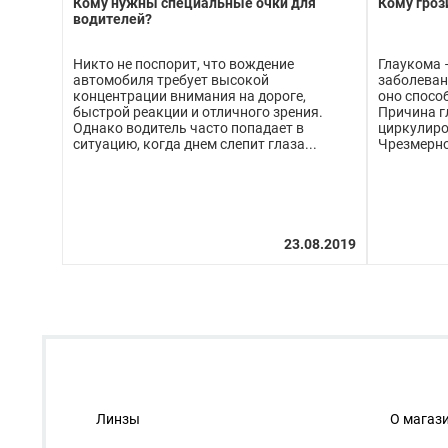
Кому нужны специальные очки для
Кому гроз
водителей?
Никто не поспорит, что вождение
Глаукома 
автомобиля требует высокой
заболеван
концентрации внимания на дороге,
оно способ
быстрой реакции и отличного зрения.
Причина г
Однако водитель часто попадает в
циркулиро
ситуацию, когда днем слепит глаза...
Чрезмерно
Линзы
О магаз