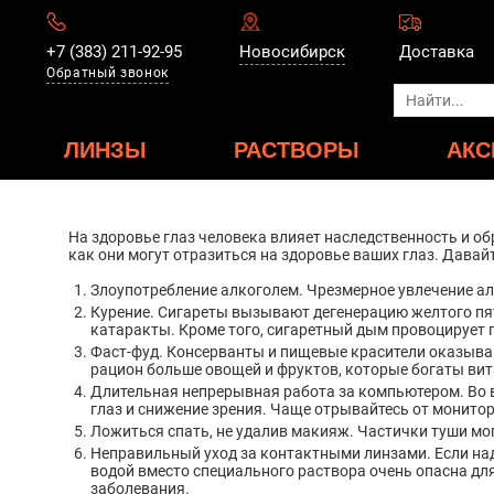
+7 (383) 211-92-95
Новосибирск
Доставка
Обратный звонок
ЛИНЗЫ
РАСТВОРЫ
АКС
На здоровье глаз человека влияет наследственность и об
как они могут отразиться на здоровье ваших глаз. Давай
Злоупотребление алкоголем. Чрезмерное увлечение ал
Курение. Сигареты вызывают дегенерацию желтого пятн
катаракты. Кроме того, сигаретный дым провоцирует 
Фаст-фуд. Консерванты и пищевые красители оказывают
рацион больше овощей и фруктов, которые богаты вит
Длительная непрерывная работа за компьютером. Во вр
глаз и снижение зрения. Чаще отрывайтесь от монитор
Ложиться спать, не удалив макияж. Частички туши мог
Неправильный уход за контактными линзами. Если над
водой вместо специального раствора очень опасна для
заболевания.