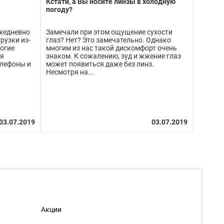
Кстати, а Вы носите линзы в холодную
погоду?
ежедневно
Замечали при этом ощущение сухости
рузки из-
глаз? Нет? Это замечательно. Однако
огие
многим из нас такой дискомфорт очень
мя
знаком. К сожалению, зуд и жжение глаз
елефоны и
может появиться даже без линз.
Несмотря на...
Акции