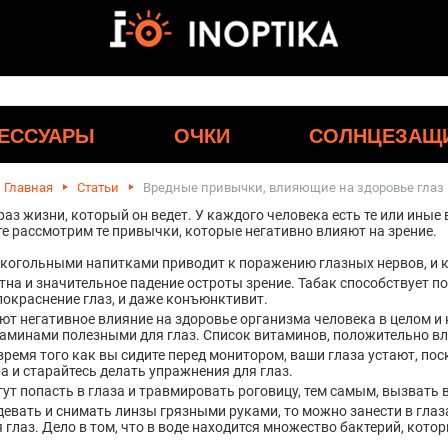
ЕССУАРЫ
ОЧКИ
СОЛНЦЕЗАЩ
Главная
Статьи
Вредные привычки, влияющие на здоровье глаз
раз жизни, который он ведет. У каждого человека есть те или иные
те рассмотрим те привычки, которые негативно влияют на зрение.
когольными напитками приводит к поражению глазных нервов, и к
а и значительное падение остроты зрение. Табак способствует по
покраснение глаз, и даже конъюнктивит.
 негативное влияние на здоровье организма человека в целом и н
аминами полезными для глаз. Список витаминов, положительно вл
емя того как вы сидите перед монитором, ваши глаза устают, пос
а и старайтесь делать упражнения для глаз.
ут попасть в глаза и травмировать роговицу, тем самым, вызвать
евать и снимать линзы грязными руками, то можно занести в гла
 глаз. Дело в том, что в воде находится множество бактерий, кот