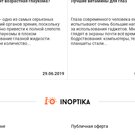
ит возрастная глаукома?
Лучшие витамины для глаз
– одно из самых серьезных
Глаза современного человека 
ий органов зрения, поскольку
испытывают очень большие наг
но привести к полной слепоте.
за использования гаджетов. Мн
лаукомы в плохом
глядят в экраны почти всё вре
вание глазной жидкости.
бодрствования: компьютеры, т
е количество...
планшеты стали...
ине
Публичная оферта