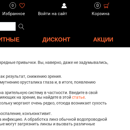
0
0
Избранное
Войти на сайт
Корзина
ИТНЫЕ
ДИСКОНТ
АКЦИИ
 вредные привычки. Вы, наверно, даже не задумывались,
ак результат, снижению зрения.
мутнению хрусталика глаза и, в итоге, появлению
а зрительную систему в частности. Введите в свой
ияющих на зрение, вы найдете в этой
статье
.
кольку моргают очень редко, отсюда возникает сухость
 воспаление, конъюнктивит.
за инфекцию. А обработка линз обычной водопроводной
орые могут загрязнить линзы и вызвать различные