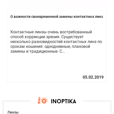
О важности своевременной замены контактных линз
Ку
Контактные линзы очень востребованный
Ес
способ коррекции зрения. Существует
ух
о
несколько разновидностей контактных линз по
по
срокам ношения: однодневные, плановой
пр
замены и традиционные. С...
ва
Линзы