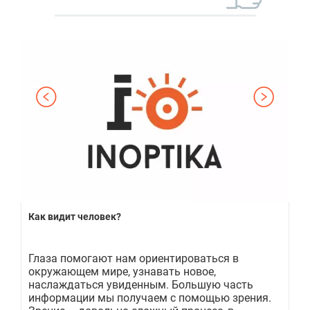
Как видит человек?
По
та
Глаза помогают нам ориентироваться в
По
окружающем мире, узнавать новое,
пе
наслаждаться увиденным. Большую часть
пр
ая
информации мы получаем с помощью зрения.
де