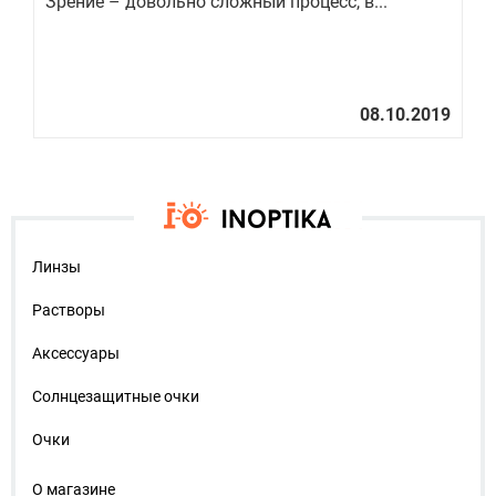
Зрение – довольно сложный процесс, в...
ро
Линзы
Растворы
Аксессуары
Солнцезащитные очки
Очки
О магазине