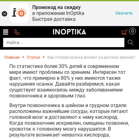
Промокод на скидку
в приложении InOptika
Скачать
Быстрая доставка
0
Главная
Статьи
Как плохая осанка влияет на детское зрение?
По статистике более 30% детей в современном
мире имеют проблемы со зрением. Интересен тот
факт, что примерно в 80% у них имеются также
нарушения осанки. Давайте разберемся, какая
существует взаимосвязь между заболеваниями
позвоночника и здоровьем глаз.
Внутри позвоночника в шейном и грудном отделе
расположены важнейшие сосуды, которые питают
головной мозг и доставляют к нему кислород.
Когда позвоночник искривлен, смещены позвонки,
кровоток к головному мозгу нарушается. В
результате возникает нехватка кислорода,