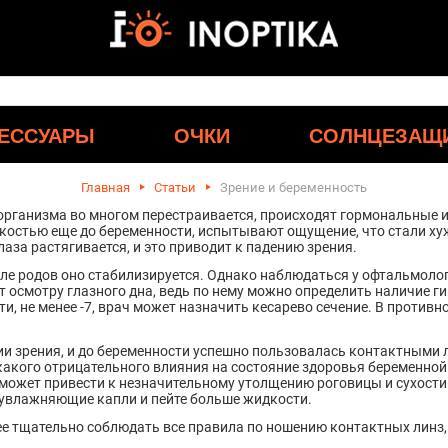
ЕССУАРЫ
ОЧКИ
СОЛНЦЕЗАЩ
Главная
Статьи
Зрение и беременность
организма во многом перестраивается, происходят гормональные из
остью еще до беременности, испытывают ощущение, что стали хуже
аза растягивается, и это приводит к падению зрения.
сле родов оно стабилизируется. Однако наблюдаться у офтальмолог
т осмотру глазного дна, ведь по нему можно определить наличие ги
и, не менее -7, врач может назначить кесарево сечение. В противн
ии зрения, и до беременности успешно пользовалась контактными 
какого отрицательного влияния на состояние здоровья беременной
может привести к незначительному утолщению роговицы и сухости г
 увлажняющие капли и пейте больше жидкости.
лее тщательно соблюдать все правила по ношению контактных лин