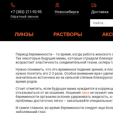
+7 (383) 211-92-95
Новосибирск
Доставка
Обратный звонок
ЛИНЗЫ
РАСТВОРЫ
АКС
Период беременности – то время, когда работа женского 
Так некоторые будущие мамы, которые страдали близорук
возрастает эластичность соединительной ткани, склера гл
Нужно понимать, что это временное падение зрения, и по
нужно посетить его 2-3 раза. Особое внимание врач удели
значительно истончена из-за сильной степени близорукост
время родов.
Стоит отметить, если будущая мама нуждается в коррекц
отказываться от их ношения. Ношение
линз
не окажет ни
беременности организм склонен удерживать жидкость, а 
проблемы достаточно легко – закапывайте специальные
И самое главное, во время беременности следует еще бо
заболеваний глаз: