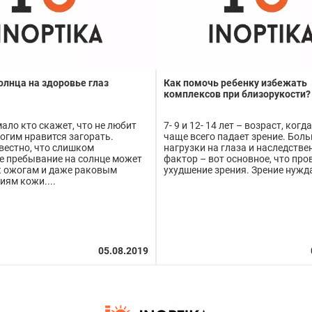
олнца на здоровье глаз
Как помочь ребенку избежать
комплексов при близорукости?
ало кто скажет, что не любит
7- 9 и 12- 14 лет – возраст, когда
ногим нравится загорать.
чаще всего падает зрение. Бол
вестно, что слишком
нагрузки на глаза и наследств
е пребывание на солнце может
фактор – вот основное, что про
к ожогам и даже раковым
ухудшение зрения. Зрение нужда
иям кожи....