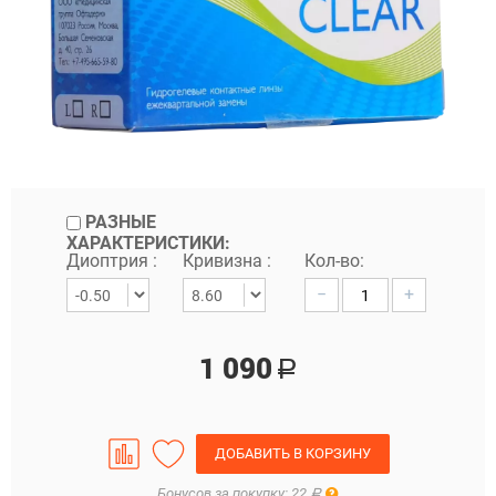
РАЗНЫЕ
ХАРАКТЕРИСТИКИ:
Диоптрия :
Кривизна :
Кол-во:
−
+
1 090
Р
ДОБАВИТЬ В КОРЗИНУ
Правила
Бонусов за покупку: 22
Р