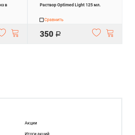
нз в
Раствор Optimed Light 125 мл.
Сравнить
350
Р
Акции
Итоги акций