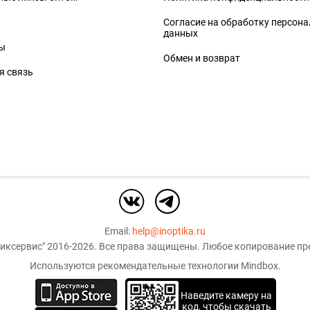
Согласие на обработку персон
данных
ы
Обмен и возврат
я связь
Email:
help@inoptika.ru
иксервис"
2016-2026. Все права защищены. Любое копирование пре
Используются рекомендательные технологии
Mindbox
.
Наведите камеру на
код, чтобы скачать