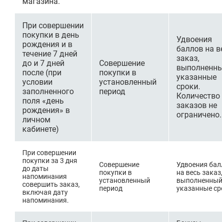
магазина.
При совершении
покупки в день
Удвоения
рождения и в
баллов на в
течение 7 дней
заказ,
до и 7 дней
Совершение
выполненны
после (при
покупки в
указанные
условии
установленный
сроки.
заполненного
период
Количество
поля «день
заказов не
рождения» в
ограничено.
личном
кабинете)
При совершении
покупки за 3 дня
Совершение
Удвоения бал
до даты
покупки в
на весь заказ
напоминания
установленный
выполненный
совершить заказ,
период
указанные ср
включая дату
напоминания.