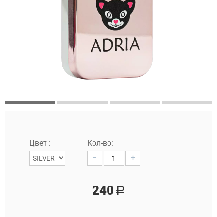
Цвет :
Кол-во:
−
+
240
Р