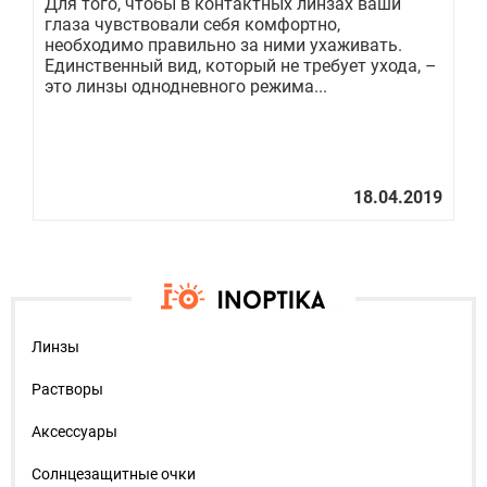
ой
Для того, чтобы в контактных линзах ваши
Чт
глаза чувствовали себя комфортно,
ко
необходимо правильно за ними ухаживать.
40
Единственный вид, который не требует ухода, –
си
это линзы однодневного режима...
да
Линзы
Растворы
Аксессуары
Солнцезащитные очки