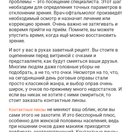
проблемы – это посещение специалиста. Этот шаг
необходим для определения точных параметров в
отклонении зрения. Врач-офтальмолог произведёт
необходимый осмотр и назначит лечение или
коррекцию зрения. Очень важно не затягивать и
вовремя прийти на приём. Помните, вы можете
упустить время, когда ещё можно восстановить
зрение.
И вот у вас в руках заветный рецепт. Вы стоите в
оцепенении перед витриной с очками и
представляете, как будут смеяться ваши друзья.
Многим людям даже головные уборы не
подобрать, а не то, что очки. Несмотря на то, что,
на сегодняшний день роговые оправы стали
просто классикой жанра, и выбор оправ очень
широк, у очков по-прежнему много недостатков. И
если вы никак не хотите с ними смириться, то
стоит заказать контактные линзы.
не меняют ваш облик, если вы
Контактные линзы
сами этого не захотите. И это бесспорный плюс,
особенно для женской половины населения, ведь
при ношении очков даже макияж приходится
подбирать соответствующий. Контактные линзы