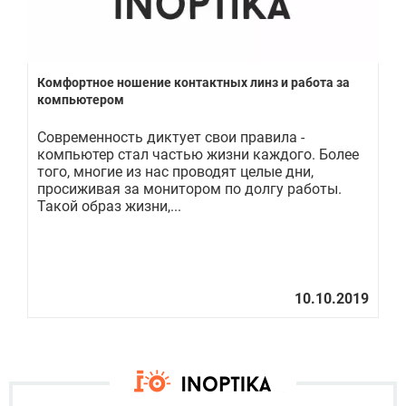
Комфортное ношение контактных линз и работа за
Ко
компьютером
Современность диктует свои правила -
Ин
и,
компьютер стал частью жизни каждого. Более
пр
е
того, многие из нас проводят целые дни,
до
просиживая за монитором по долгу работы.
мы
Такой образ жизни,...
ср