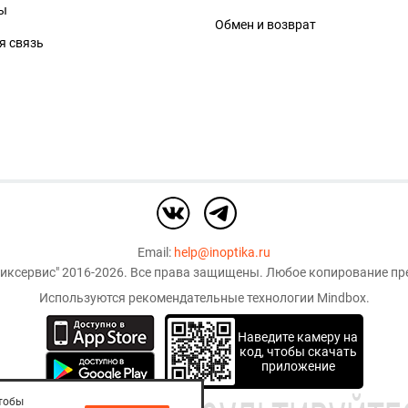
ы
Обмен и возврат
я связь
Email:
help@inoptika.ru
иксервис"
2016-2026. Все права защищены. Любое копирование пре
Используются рекомендательные технологии
Mindbox
.
Наведите камеру на
код, чтобы скачать
приложение
чтобы