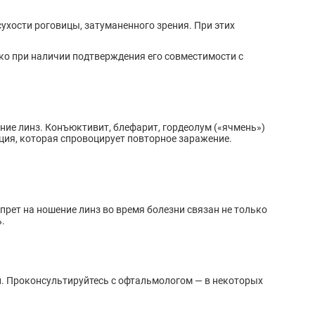
ухости роговицы, затуманенного зрения. При этих
ко при наличии подтверждения его совместимости с
ие линз. Конъюктивит, блефарит, гордеолум («ячмень»)
екция, которая спровоцирует повторное заражение.
прет на ношение линз во время болезни связан не только
.
и. Проконсультируйтесь с офтальмологом — в некоторых