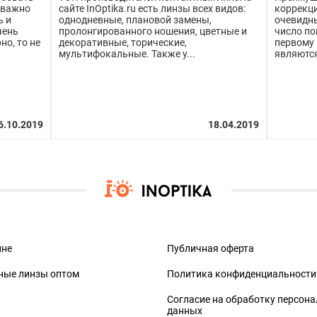
 важно
сайте InOptika.ru есть линзы всех видов:
коррекци
ь и
однодневные, плановой замены,
очевидны
чень
пролонгированного ношения, цветные и
число по
но, то не
декоративные, торические,
первому 
мультифокальные. Также у...
являются
ине
Публичная оферта
ные линзы оптом
Политика конфиденциальности
Согласие на обработку персон
данных