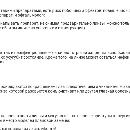
такими препаратами, есть риск побочных эффектов: повышенной с
епарат, и офтальмолога.
акапывать препарат, не снимая предварительно линзы, можно толь
б этом ищите на упаковке и в инструкции).
 так и неинфекционные — означают строгий запрет на использован
ько усугубит состояние. Кроме того, на линзе может остаться инф
ки.
провождаются покраснением глаз, слезотечением и чиханием. Но за
из-за которой разовьется конъюнктивит или другая глазная болезнь
т на поверхности линзы и могут вызывать новые приступы аллерги
зы вместо моделей плановой замены.
х же признаках дискомфорта!