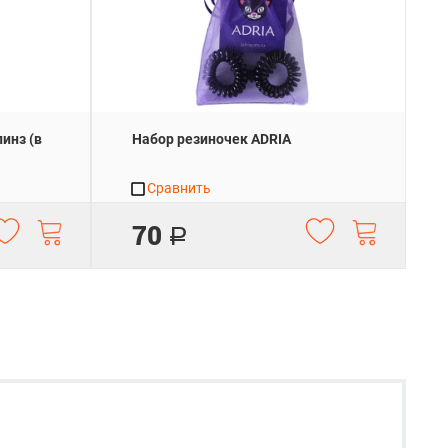
инз (в
Набор резиночек ADRIA
Сравнить
70
Р