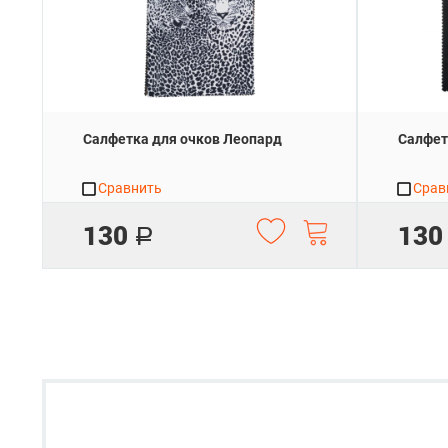
Салфетка для очков Леопард
Салфет
Сравнить
Срав
130
130
Р