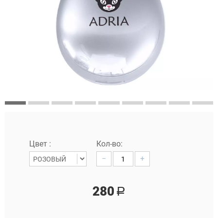
Цвет :
Кол-во:
−
+
280
Р