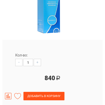
Кол-во:
−
+
840
Р
ДОБАВИТЬ В КОРЗИНУ