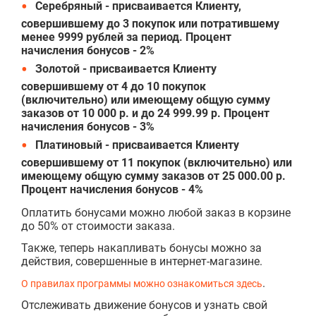
Серебряный - присваивается Клиенту,
совершившему до
3 покупок
или потратившему
менее 9999 рублей за период
.
Процент
начисления бонусов - 2%
Золотой - присваивается Клиенту
совершившему от 4 до 10 покупок
(включительно) или имеющему общую сумму
заказов от 10 000 р. и до 24 999.99 р. Процент
начисления бонусов - 3%
Платиновый - присваивается Клиенту
совершившему от 11 покупок (включительно) или
имеющему общую сумму заказов от 25 000.00 р.
Процент начисления бонусов - 4%
Оплатить бонусами можно любой заказ в корзине
до 50% от стоимости заказа.
Также, теперь накапливать бонусы можно за
действия, совершенные в интернет-магазине.
.
О правилах программы можно ознакомиться здесь
Отслеживать движение бонусов и узнать свой