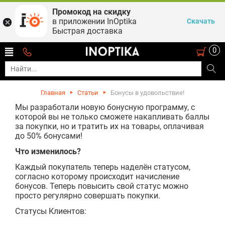
Промокод на скидку
в приложении InOptika
Скачать
Быстрая доставка
0
Главная
Статьи
Бонусы в удовольствие!
Мы разработали новую бонусную программу, с
которой вы не только сможете накапливать баллы
за покупки, но и тратить их на товары, оплачивая
до 50% бонусами!
Что изменилось?
Каждый покупатель теперь наделён статусом,
согласно которому происходит начисление
бонусов. Теперь повысить свой статус можно
просто регулярно совершать покупки.
Статусы Клиентов: