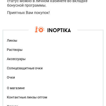
статус можно в личном кабинете во вкладке
бонусной программы.
Приятных Вам покупок!
Линзы
Растворы
Аксессуары
Солнцезащитные очки
Очки
О магазине
Контактные линзы оптом