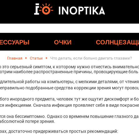
ЕССУАРЫ
ОЧКИ
СОЛНЦЕЗАЩ
Главная
Статьи
Что делать, если больно двигать глазами?
о это серьезный симптом, к которому нужно отнестись вниматель
смотрим наиболее распространенные причины, провоцирующие боль 
 длительной работы на компьютеры, с мелкими деталями, от чтени
Неправильно подобранные средства коррекции зрения могут провоц
бого инородного предмета, человек тут же ощутит дискомфорт и бо
я инфекциями. Сначала инфекция проявляет себя в виде покраснен
ется она бессимптомно. Однако со временем повышение глазного д
абсолютной потере зрения.
азах, достаточно придерживаться простых рекомендаций: