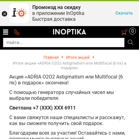
Промокод на скидку
в приложении InOptika
Скачать
Быстрая доставка
0
Главная
Итоги акций
Итоги акции «ADRIA O2O2 Astigmatism или Multifocal (6 пк) в
подарок»
Акция «ADRIA O2O2 Astigmatism или Multifocal (6
пк) в подарок» окончена!
С помощью генератора случайных чисел мы
выбрали победителя:
Светлана +7 (XXX) XXX 6911
С вами свяжутся наши специалисты и расскажут,
как вы сможете получить свой подарок.
Благодарим всех за участие! Оставайтесь с нами,
впереди много выгодных акций.